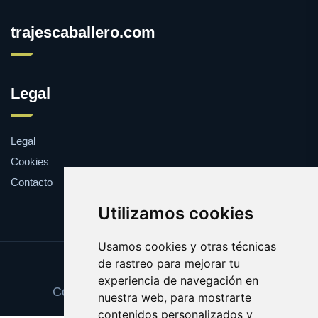
trajescaballero.com
Legal
Legal
Cookies
Contacto
Utilizamos cookies
Usamos cookies y otras técnicas
de rastreo para mejorar tu
Update cookies preferences
experiencia de navegación en
Copyright © 2025 trajescaballero.com
nuestra web, para mostrarte
contenidos personalizados y