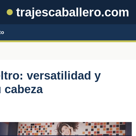
trajescaballero.com
to
ltro: versatilidad y
u cabeza