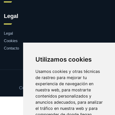
Legal
Legal
Cookies
Contacto
Utilizamos cookies
Usamos cookies y otras técnicas
de rastreo para mejorar tu
Update cookies preferences
experiencia de navegación en
Copyright © 2025 trajescaballero.com
nuestra web, para mostrarte
contenidos personalizados y
anuncios adecuados, para analizar
el tráfico en nuestra web y para
comprender de donde llegan