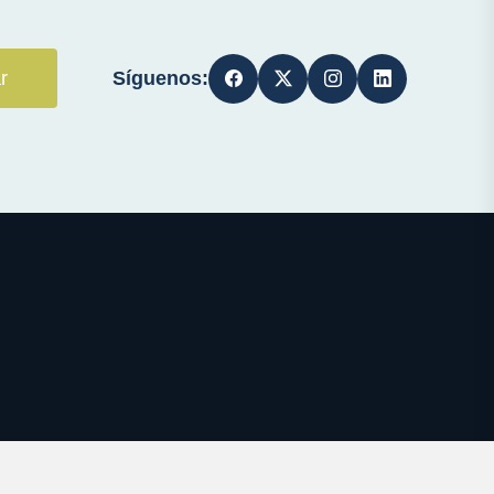
Síguenos:
r