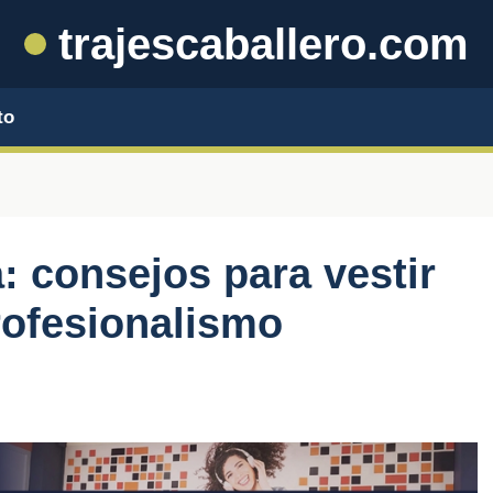
trajescaballero.com
to
a: consejos para vestir
rofesionalismo